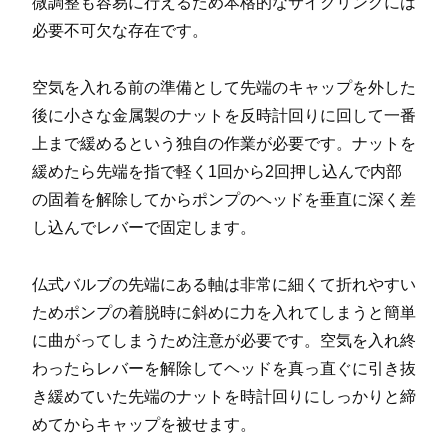
微調整も容易に行えるため本格的なサイクリングには
必要不可欠な存在です。
空気を入れる前の準備として先端のキャップを外した
後に小さな金属製のナットを反時計回りに回して一番
上まで緩めるという独自の作業が必要です。ナットを
緩めたら先端を指で軽く1回から2回押し込んで内部
の固着を解除してからポンプのヘッドを垂直に深く差
し込んでレバーで固定します。
仏式バルブの先端にある軸は非常に細くて折れやすい
ためポンプの着脱時に斜めに力を入れてしまうと簡単
に曲がってしまうため注意が必要です。空気を入れ終
わったらレバーを解除してヘッドを真っ直ぐに引き抜
き緩めていた先端のナットを時計回りにしっかりと締
めてからキャップを被せます。