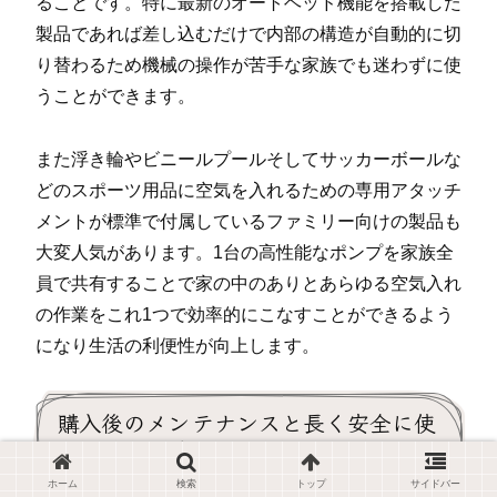
ることです。特に最新のオートヘッド機能を搭載した
製品であれば差し込むだけで内部の構造が自動的に切
り替わるため機械の操作が苦手な家族でも迷わずに使
うことができます。
また浮き輪やビニールプールそしてサッカーボールな
どのスポーツ用品に空気を入れるための専用アタッチ
メントが標準で付属しているファミリー向けの製品も
大変人気があります。1台の高性能なポンプを家族全
員で共有することで家の中のありとあらゆる空気入れ
の作業をこれ1つで効率的にこなすことができるよう
になり生活の利便性が向上します。
購入後のメンテナンスと長く安全に使
い続ける秘訣
ホーム
検索
トップ
サイドバー