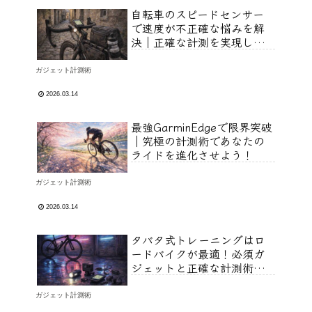
自転車のスピードセンサー
で速度が不正確な悩みを解
決｜正確な計測を実現しよ
う！
ガジェット計測術
2026.03.14
最強GarminEdgeで限界突破
｜究極の計測術であなたの
ライドを進化させよう！
ガジェット計測術
2026.03.14
タバタ式トレーニングはロ
ードバイクが最適！必須ガ
ジェットと正確な計測術を
始めよう
ガジェット計測術