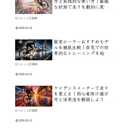
方と実践的な使い方｜最適
な計測で走りを劇的に変え
よう！
ガジェット計測術
2026.03.16
固定ローラーおすすめモデ
ルを徹底比較｜自宅での効
率的なトレーニングを始め
よう！
ガジェット計測術
2026.03.15
ケイデンスメーターで走り
を変える｜初心者向け選び
方と活用法を解説しよう
ガジェット計測術
2026.03.15