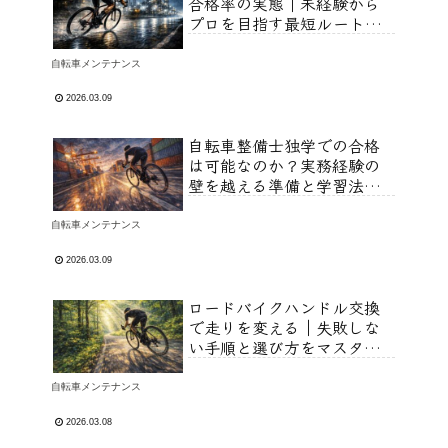
合格率の実態｜未経験から
プロを目指す最短ルートと
は？
自転車メンテナンス
2026.03.09
自転車整備士独学での合格
は可能なのか？実務経験の
壁を越える準備と学習法を
解説！
自転車メンテナンス
2026.03.09
ロードバイクハンドル交換
で走りを変える｜失敗しな
い手順と選び方をマスター
しよう！
自転車メンテナンス
2026.03.08