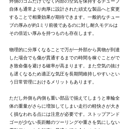
外側のゴムだけでなく内部の空気を保持するチューブ
自体も通常より肉厚に設計された頑丈な製品へと変更
することで相乗効果が期待できます。一般的なチュー
ブの厚みが約1ミリ前後であるのに対し耐久モデルは
その倍近い厚みを持つものも存在します。
物理的に分厚くなることで万が一外部から異物が到達
した場合でも傷が貫通するまでの時間を稼ぐことがで
き致命傷を避ける確率が高まります。また空気の抜け
も遅くなるため適正な気圧を長期間維持しやすいとい
う日常管理におけるメリットもあります。
ただし外側も内側も重い部品で揃えてしまうと車輪全
体の重量がさらに増加してしまい走行の軽快さが大き
く損なわれる点には注意が必要です。ストップアンド
ゴーが少ない長距離のツーリングや重さを気にしない