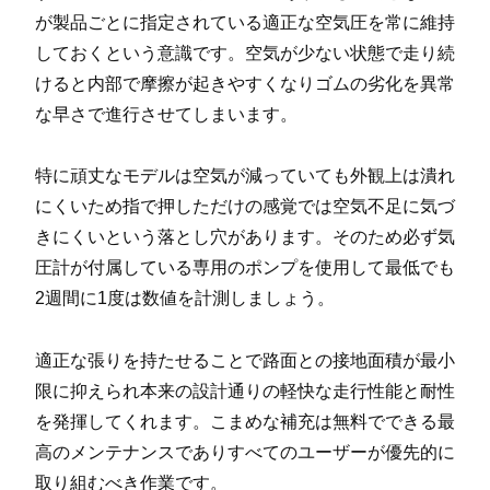
が製品ごとに指定されている適正な空気圧を常に維持
しておくという意識です。空気が少ない状態で走り続
けると内部で摩擦が起きやすくなりゴムの劣化を異常
な早さで進行させてしまいます。
特に頑丈なモデルは空気が減っていても外観上は潰れ
にくいため指で押しただけの感覚では空気不足に気づ
きにくいという落とし穴があります。そのため必ず気
圧計が付属している専用のポンプを使用して最低でも
2週間に1度は数値を計測しましょう。
適正な張りを持たせることで路面との接地面積が最小
限に抑えられ本来の設計通りの軽快な走行性能と耐性
を発揮してくれます。こまめな補充は無料でできる最
高のメンテナンスでありすべてのユーザーが優先的に
取り組むべき作業です。