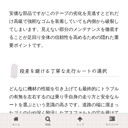
安価な部品ですがこのテープの劣化を見逃すとどれだ
け高級で強靭なゴムを装着していても内側から破裂し
てしまいます。見えない部分のメンテナンスを徹底す
ることが足回り全体の信頼性を高めるための隠れた重
要ポイントです。
段差を避ける丁寧な走行ルートの選択
どんなに機材の性能を引き上げても最終的にトラブル
の有無を左右するのは乗り手自身の走り方と安全なル
ートを選ぶという意識の高さです。道路の端に溜まっ
たゴミの山や深く陥没したアスファルトの穴を避けて
走るだけでもリスクは激減します。
ホーム
検索
トップ
サイドバー